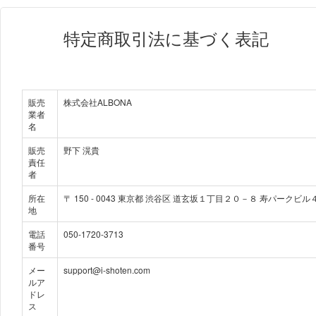
特定商取引法に基づく表記
販売
株式会社ALBONA
業者
名
販売
野下 滉貴
責任
者
所在
〒
150
-
0043
東京都 渋谷区 道玄坂１丁目２０－８ 寿パークビル
地
電話
050-1720-3713
番号
メー
support@i-shoten.com
ルア
ドレ
ス