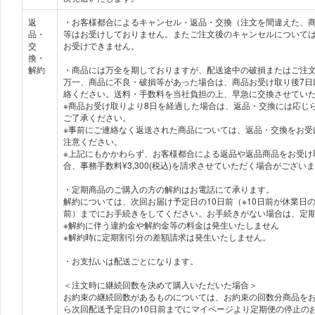
返
・お客様都合によるキャンセル・返品・交換（注文を間違えた、
品・
等はお受けしておりません。またご注文後のキャンセルについて
交
お受けできません。
換・
解約
・商品には万全を期しておりますが、配送途中の破損またはご注
万一、商品に不良・破損等があった場合は、商品お受け取り後7日
絡ください。送料・手数料を当社負担の上、早急に交換させてい
※商品お受け取りより8日を経過した場合は、返品・交換には応じ
ご了承ください。
※事前にご連絡なく返送された商品については、返品・交換をお受
注意ください。
※上記にもかかわらず、お客様都合による返品や返品商品をお受け
合、事務手数料¥3,300(税込)を請求させていただく場合がござい
・定期商品のご購入の方の解約はお電話にて承ります。
解約については、次回お届け予定日の10日前（※10日前が休業日
前）までにお手続きをしてください。お手続きがない場合は、定
※解約に伴う違約金や解約金等の料金は発生いたしません
※解約時に定期割引分の差額請求は発生いたしません。
・お支払いは配送ごとになります。
＜注文時に継続回数を決めて購入いただいた場合＞
お約束の継続回数があるものについては、お約束の回数分商品を
ら次回配送予定日の10日前までにマイページより定期便の停止の