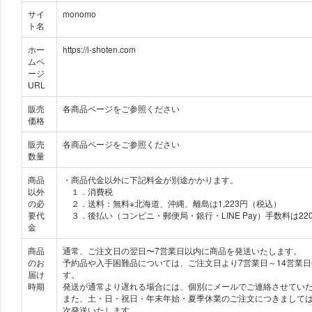
サイ
monomo
ト名
ホー
https://i-shoten.com
ムペ
ージ
URL
販売
各商品ページをご参照ください
価格
販売
各商品ページをご参照ください
数量
商品
・商品代金以外に下記料金が別途かかります。
以外
１．消費税
の必
２．送料：無料※北海道、沖縄、離島は1,223円（税込）
要代
３．後払い（コンビニ・郵便局・銀行・LINE Pay）手数料は22
金
商品
通常、ご注文日の翌日〜7営業日以内に商品を発送いたします。
のお
予約品や入手困難品については、ご注文日より7営業日～14営業
届け
す。
時期
発送が通常より遅れる場合には、個別にメールでご連絡させてい
また、土・日・祝日・年末年始・夏季休業のご注文につきまして
次発送いたします。