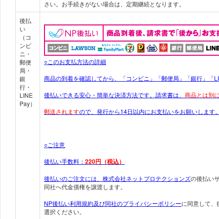
さい。お手続きがない場合は、定期継続となります。
後払
い
（コ
ンビ
ニ・
○このお支払方法の詳細
郵便
局・
商品の到着を確認してから、「コンビニ」「郵便局」「銀行」「LINE
銀
行・
後払いできる安心・簡単な決済方法です。請求書は、
商品とは別
LINE
Pay）
郵送されます
ので、発行から14日以内にお支払いをお願いします
○ご注意
後払い手数料：
220円（税込）
後払いのご注文には、
株式会社ネットプロテクションズ
の後払い
同社へ代金債権を譲渡します。
NP後払い利用規約及び同社のプライバシーポリシー
に同意して、
選択ください。